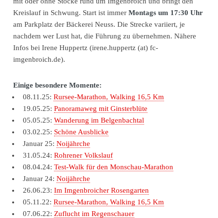
mit oder ohne Stöcke rund um Imgenbroich und bringt den
Kreislauf in Schwung. Start ist immer
Montags um 17:30 Uhr
am Parkplatz der Bäckerei Neuss. Die Strecke variiert, je
nachdem wer Lust hat, die Führung zu übernehmen. Nähere
Infos bei Irene Huppertz (irene.huppertz (at) fc-
imgenbroich.de).
Einige besondere Momente:
08.11.25:
Rursee-Marathon, Walking 16,5 Km
19.05.25:
Panoramaweg mit Ginsterblüte
05.05.25:
Wanderung im Belgenbachtal
03.02.25:
Schöne Ausblicke
Januar 25:
Noijährche
31.05.24:
Rohrener Volkslauf
08.04.24:
Test-Walk für den Monschau-Marathon
Januar 24:
Noijährche
26.06.23:
Im Imgenbroicher Rosengarten
05.11.22:
Rursee-Marathon, Walking 16,5 Km
07.06.22:
Zuflucht im Regenschauer