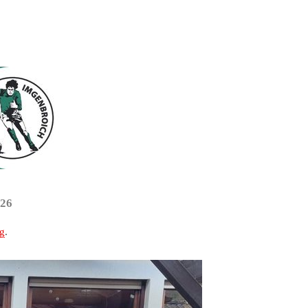
.26
ng
.