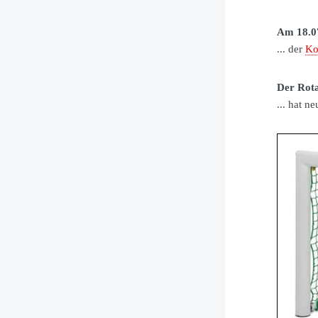
Am 18.07
... der
K
Der Rota
... hat n