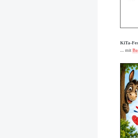
KiTa-Fes
... mit
Ba