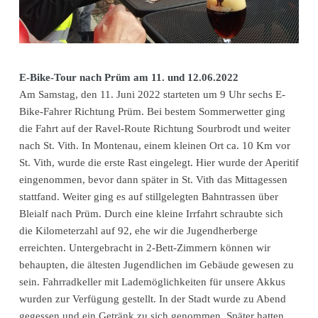
E-Bike-Tour nach Prüm am 11. und 12.06.2022
Am Samstag, den 11. Juni 2022 starteten um 9 Uhr sechs E-
Bike-Fahrer Richtung Prüm. Bei bestem Sommerwetter ging
die Fahrt auf der Ravel-Route Richtung Sourbrodt und weiter
nach St. Vith. In Montenau, einem kleinen Ort ca. 10 Km vor
St. Vith, wurde die erste Rast eingelegt. Hier wurde der Aperitif
eingenommen, bevor dann später in St. Vith das Mittagessen
stattfand. Weiter ging es auf stillgelegten Bahntrassen über
Bleialf nach Prüm. Durch eine kleine Irrfahrt schraubte sich
die Kilometerzahl auf 92, ehe wir die Jugendherberge
erreichten. Untergebracht in 2-Bett-Zimmern können wir
behaupten, die ältesten Jugendlichen im Gebäude gewesen zu
sein. Fahrradkeller mit Lademöglichkeiten für unsere Akkus
wurden zur Verfügung gestellt. In der Stadt wurde zu Abend
gegessen und ein Getränk zu sich genommen. Später hatten