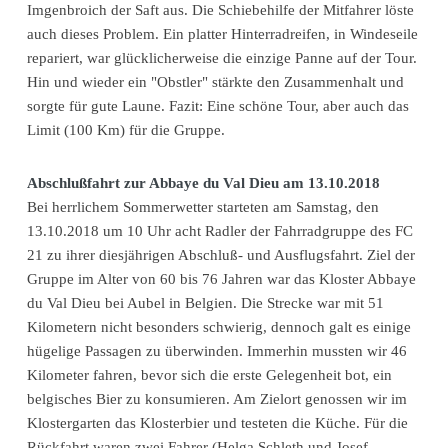
Imgenbroich der Saft aus. Die Schiebehilfe der Mitfahrer löste
auch dieses Problem. Ein platter Hinterradreifen, in Windeseile
repariert, war glücklicherweise die einzige Panne auf der Tour.
Hin und wieder ein "Obstler" stärkte den Zusammenhalt und
sorgte für gute Laune. Fazit: Eine schöne Tour, aber auch das
Limit (100 Km) für die Gruppe.
Abschlußfahrt zur Abbaye du Val Dieu am 13.10.2018
Bei herrlichem Sommerwetter starteten am Samstag, den
13.10.2018 um 10 Uhr acht Radler der Fahrradgruppe des FC
21 zu ihrer diesjährigen Abschluß- und Ausflugsfahrt. Ziel der
Gruppe im Alter von 60 bis 76 Jahren war das Kloster Abbaye
du Val Dieu bei Aubel in Belgien. Die Strecke war mit 51
Kilometern nicht besonders schwierig, dennoch galt es einige
hügelige Passagen zu überwinden. Immerhin mussten wir 46
Kilometer fahren, bevor sich die erste Gelegenheit bot, ein
belgisches Bier zu konsumieren. Am Zielort genossen wir im
Klostergarten das Klosterbier und testeten die Küche. Für die
Rückfahrt waren zwei Fahrer (Helga Schleth und Josef