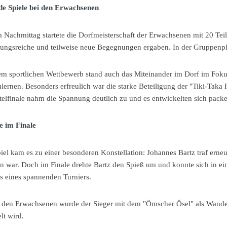
e Spiele bei den Erwachsenen
m Nachmittag startete die Dorfmeisterschaft der Erwachsenen mit 20 Te
ungsreiche und teilweise neue Begegnungen ergaben. In der Gruppenphas
m sportlichen Wettbewerb stand auch das Miteinander im Dorf im Fokus:
ernen. Besonders erfreulich war die starke Beteiligung der "Tiki-Taka H
telfinale nahm die Spannung deutlich zu und es entwickelten sich pac
 im Finale
iel kam es zu einer besonderen Konstellation: Johannes Bartz traf erne
en war. Doch im Finale drehte Bartz den Spieß um und konnte sich in ei
s eines spannenden Turniers.
 den Erwachsenen wurde der Sieger mit dem "Ömscher Ösel" als Wande
lt wird.