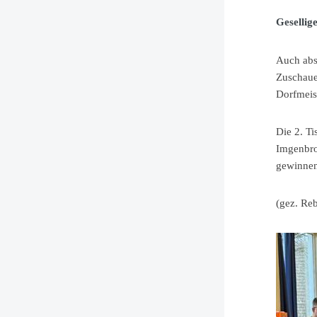
Gesellig
Auch abse
Zuschaue
Dorfmeist
Die 2. Ti
Imgenbro
gewinnen
(gez. Re