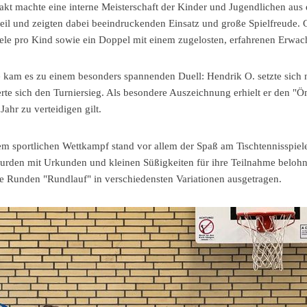
kt machte eine interne Meisterschaft der Kinder und Jugendlichen aus 
eil und zeigten dabei beeindruckenden Einsatz und große Spielfreude. 
iele pro Kind sowie ein Doppel mit einem zugelosten, erfahrenen Erwac
e kam es zu einem besonders spannenden Duell: Hendrik O. setzte sic
rte sich den Turniersieg. Als besondere Auszeichnung erhielt er den "Ö
Jahr zu verteidigen gilt.
m sportlichen Wettkampf stand vor allem der Spaß am Tischtennisspiele
urden mit Urkunden und kleinen Süßigkeiten für ihre Teilnahme belo
he Runden "Rundlauf" in verschiedensten Variationen ausgetragen.