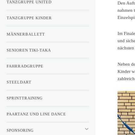
TANZGRUPPE UNITED
Den Aufta
nahmen t
Einzelsp
TANZGRUPPE KINDER
Im Final
MÄNNERBALLETT
und siche
nächsten 
SENIOREN TIKI-TAKA
Neben de
FAHRRADGRUPPE
Kinder w
zahlreic
STEELDART
SPRINTTRAINING
PAARTANZ UND LINE DANCE
SPONSORING